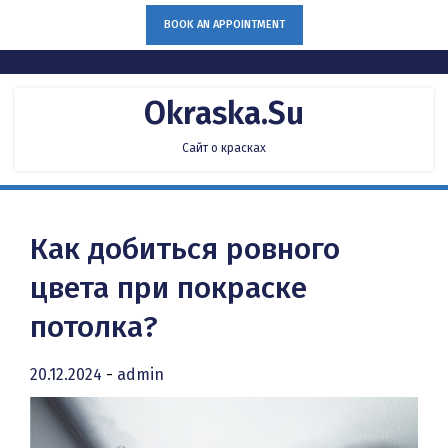
Skip
BOOK AN APPOINTMENT
to
content
Okraska.su
Сайт о красках
Как добиться ровного
цвета при покраске
потолка?
20.12.2024
-
admin