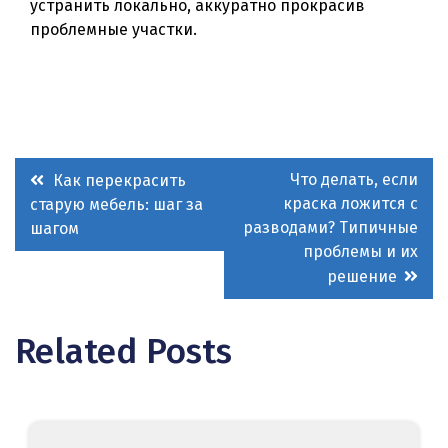
устранить локально, аккуратно прокрасив
проблемные участки.
Навигация
Что делать, если
Как перекрасить
краска ложится с
старую мебель: шаг за
по
разводами? Типичные
шагом
записям
проблемы и их
решение
Related Posts