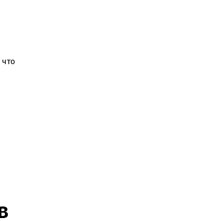
 что
в