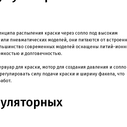
инципа распыления краски через сопло под высоким
 или пневматических моделей, они питаются от встроен
 Большинство современных моделей оснащены литий-ион
емкостью и долговечностью.
вуар для краски, мотор для создания давления и сопло
егулировать силу подачи краски и ширину факела, что
абот.
муляторных