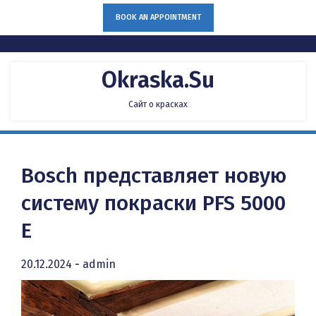
Skip
BOOK AN APPOINTMENT
to
content
Okraska.su
Сайт о красках
Bosch представляет новую
систему покраски PFS 5000
E
20.12.2024
-
admin