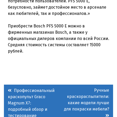
потребности пользователей. PFS 5000 E,
безусловно, займет достойное место в арсенале
как любителей, так и профессионалов.»
Приобрести Bosch PFS 5000 E можно в
фирменных магазинах Bosch, а также у
официальных дилеров компании по всей России.
Средняя стоимость системы составляет 15000
рублей.
Навигация
Ручные
Профессиональный
краскораспылители:
краскопульт Graco
по
какие модели лучше
Magnum X7:
записям
для покраски мебели?
подробный обзор и
тестирование