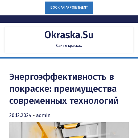
Skip
BOOK AN APPOINTMENT
to
content
Okraska.su
Сайт о красках
Энергоэффективность в
покраске: преимущества
современных технологий
20.12.2024
-
admin